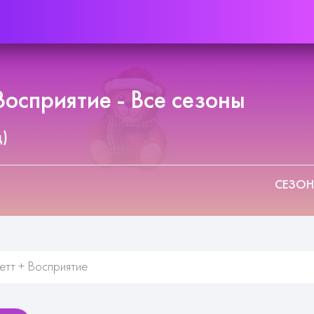
осприятие - Все сезоны
д)
СЕЗОН
етт + Восприятие