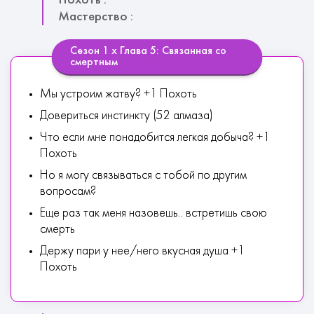
Похоть :
Мастерство :
Сезон 1 х Глава 5: Связанная со
смертным
Мы устроим жатву? +1 Похоть
Довериться инстинкту (52 алмаза)
Что если мне понадобится легкая добыча? +1
Похоть
Но я могу связываться с тобой по другим
вопросам?
Еще раз так меня назовешь.. встретишь свою
смерть
Держу пари у нее/него вкусная душа +1
Похоть