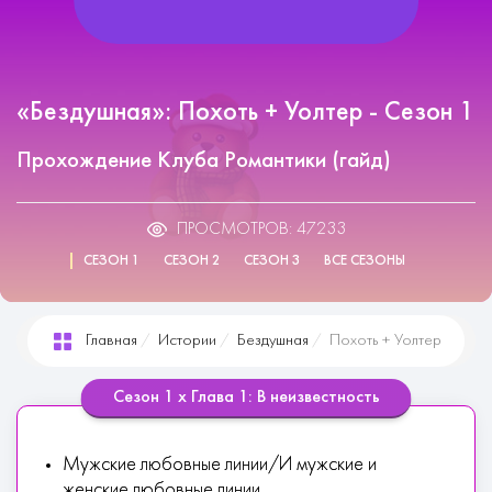
«Бездушная»: Похоть + Уолтер - Сезон 1
Прохождение Клуба Романтики (гайд)
ПРОСМОТРОВ: 47233
СЕЗОН 1
СЕЗОН 2
СЕЗОН 3
ВСЕ СЕЗОНЫ
Главная
Истории
Бездушная
Похоть + Уолтер
Сезон 1 х Глава 1: В неизвестность
Мужские любовные линии/И мужские и
женские любовные линии