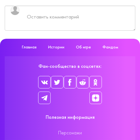
Главная
Истории
Об игре
Фандом
Фан-сообщество в соцсетях:
Полезная информация
Персонажи